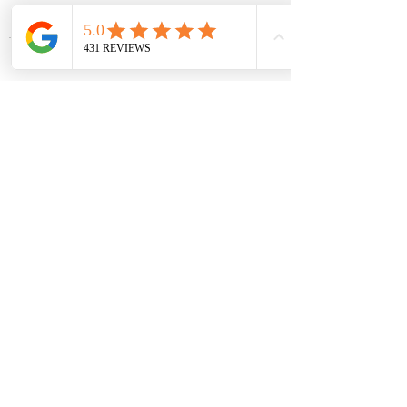
תגובות
חצי שקית ניילון
כתיבת תגובה...
עקבו אחרי ברשתות
צרו קשר
054-457-9036
סדנאות אפייה בגני תקווה ליד קניון קריית אונו