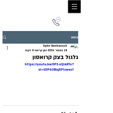
0544579036
פוסט
Ophir Benhanoch
18 בספט׳ 2024
זמן קריאה 0 דקות
גלגול בצק קרואסון
https://youtu.be/0P2-xQl4RYo?
si=4DP63BlqXPIzwezf