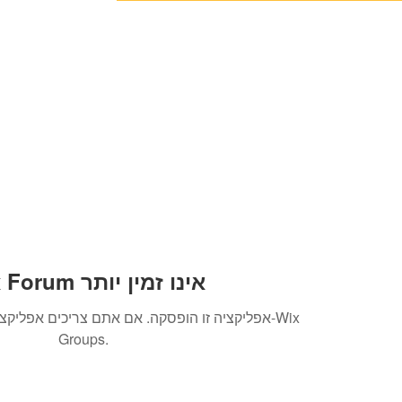
79036
יצה
סדנה ללא גלוטן
לחם מחמצת
חלות
More
Wix Forum אינו זמין יותר
אפליקציה זו הופסקה. אם אתם צריכים אפליקציית
Groups.