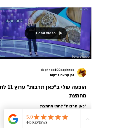
Load video
daphnee100daphnee
זמן קריאה 1 דקות
הופעה שלי ב"כאן תרבות
מחמצת
"כאן תרבות" לחמי מחמצת