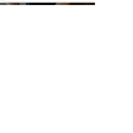
Load video
daphnee100daphnee
זמן קריאה 1 דקות
ציפוי כיכר בדגנים
לחם עם דגנים הוא לחם טעים יותר, בריא יותר, ויפ
יותר. כנסו לסרטון ותראו איך עושים זאת בקלי קלו