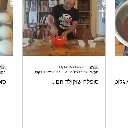
Ophir Benhanoch
28 בדצמ׳ 2022
זמן קריאה 0 דקות
גלוטן)
סופלה שוקולד חם...
סופ