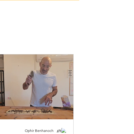
דף בית
שמרים קרואסון
טארטים
סדנת פ
Ophir Benhanoch