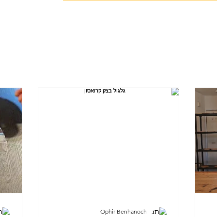
79036
יצה
סדנה ללא גלוטן
לחם מחמצת
חלות
More
Ophir Benhanoch