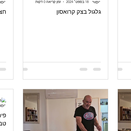
18 בספט׳ 2024
זמן קריאה 0 דקות
גלגול בצק קרואסון
חצי
פית
טבע