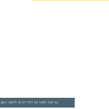
79036
יצה
סדנה ללא גלוטן
לחם מחמצת
חלות
More
כניסה לפורום ולדיונים לחצו כאן