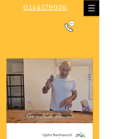
0544579036
Ophir Benhanoch