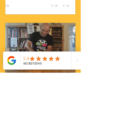
Ophir Benhanoch
28 בדצמ׳ 2022
זמן קריאה 0 דקות
סופלה שוקולד חם...