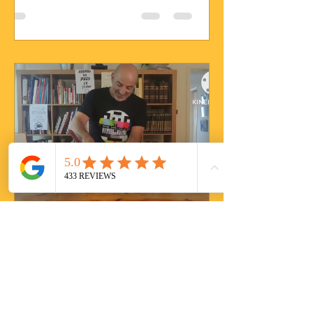
Ophir Benhanoch
28 בדצמ׳ 2022
זמן קריאה 0 דקות
סופלה שוקולד חם...