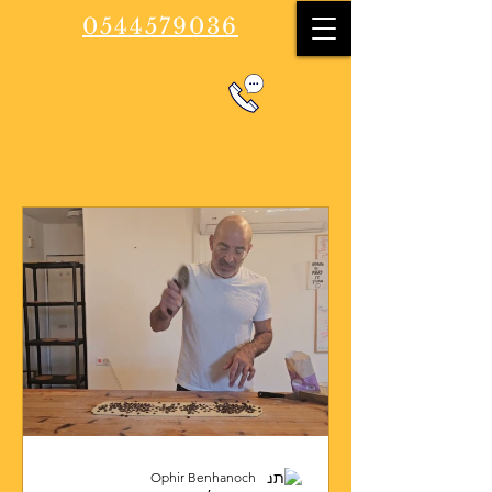
0544579036
Ophir Benhanoch