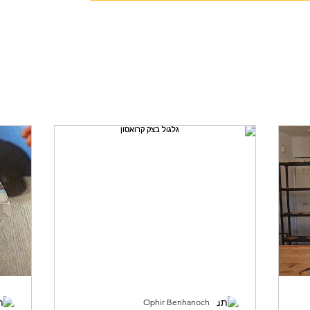
79036
יצה
סדנה ללא גלוטן
לחם מחמצת
חלות
More
Ophir Benhanoch