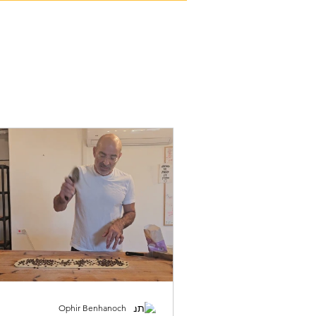
דף בית
שמרים קרואסון
טארטים
סדנת פ
Ophir Benhanoch