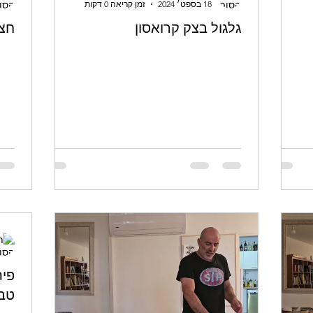
18 בספט׳ 2024
זמן קריאה 0 דקות
גלגול בצק קרואסון
חצי
פית
טבע