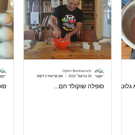
Ophir Benhanoch
28 בדצמ׳ 2022
זמן קריאה 0 דקות
גלוטן)
סופלה שוקולד חם...
סופ