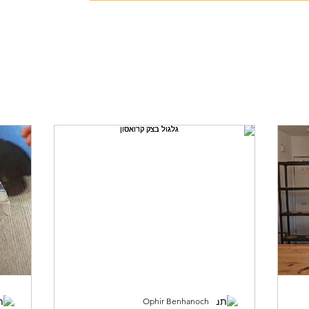
79036
יצה
סדנה ללא גלוטן
לחם מחמצת
חלות
More
Ophir Benhanoch