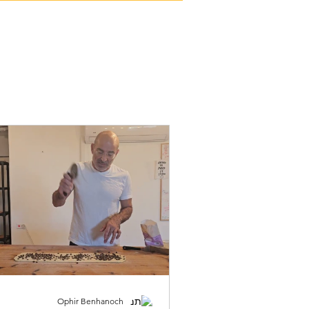
דף בית
שמרים קרואסון
טארטים
סדנת פ
Ophir Benhanoch