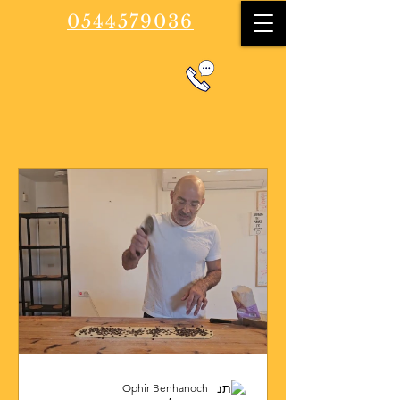
0544579036
Ophir Benhanoch