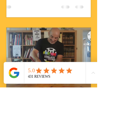
Ophir Benhanoch
28 בדצמ׳ 2022
זמן קריאה 0 דקות
סופלה שוקולד חם...