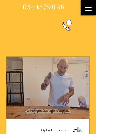
0544579036
Ophir Benhanoch