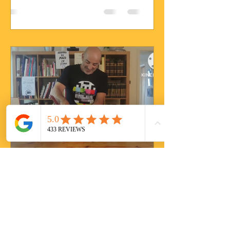
Ophir Benhanoch
28 בדצמ׳ 2022
זמן קריאה 0 דקות
סופלה שוקולד חם...