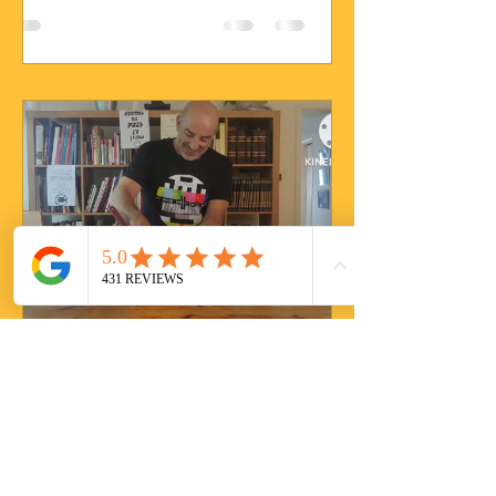
Ophir Benhanoch
28 בדצמ׳ 2022
זמן קריאה 0 דקות
סופלה שוקולד חם...