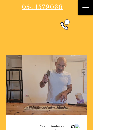
0544579036
Ophir Benhanoch